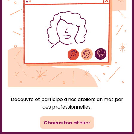
La plateforme qui prend soin des personnes en deuil
À propos
Blog
Presse
Mentions légales
CGU
Découvre et participe à nos ateliers animés par
RGPD
des professionnelles.
Politique de confidentialité
Copyright © 2026 Ressort!
Choisis ton atelier