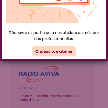
France Bleu Hérault
Deux Montpellieraines lancent une
Découvre et participe à nos ateliers animés par
plateforme pour aider les personnes
endeuillées
des professionnelles.
Choisis ton atelier
Radio Aviva
Ressort! : une plateforme d’aide aux
endeuillé.e.s