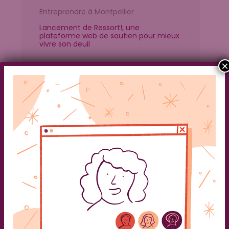
Entreprendre à Montpellier
Lancement de Ressort!, une
plateforme web de soutien pour mieux
vivre son deuil
×
Happy End
Elles créent un site de rencontres pour
les personnes en deuil