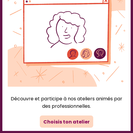
week-end douceur à destination de
femmes veuves
Caroline
/
1 août 2025
RESSORT! organise un nouveau week-end douceur à
destination de femmes veuves Nouvelle date! Nos
deux premiers week-ends douceur organisés en
Novembre 2024 et en Mars 2025 ont été un véritable
succès de part les retours de nos participantes. C’est
pour cela que nous organisons notre nouveau week-
end douceur à destination de femmes veuves du 17
[…]
Découvre et participe à nos ateliers animés par
des professionnelles.
Choisis ton atelier