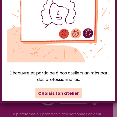
Découvre notre nouvelle ressource audio sur
l’hypnose pour les personnes en deuil par Fanny. Nous
sommes ravies d’annoncer la sortie de notre toute
nouvelle ressource audio sur RESSORT!, la plateforme
dédiée à prendre soin des personnes endeuillées.
Cette ressource exclusive est maintenant disponible
pour tous nos membres. Pour y accéder, il te suffit
de t’inscrire […]
Découvre et participe à nos ateliers animés par
des professionnelles.
Choisis ton atelier
La plateforme qui prend soin des personnes en deuil