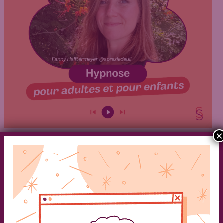
×
Articles
,
Ressources pratiques
,
Témoignages
Découvre notre nouvelle ressource
audio sur l’hypnose pour les
endeuillé.e.s par Fanny
Caroline
/
8 juin 2024