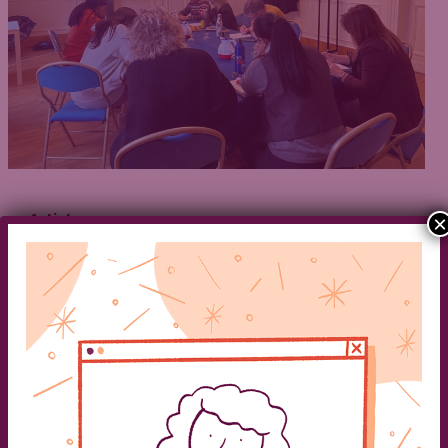
Articles
×
Reconversion professionnelle à la
suite de la perte d’un proche
Caroline
/
25 février 2025
Reconversion professionnelle à la suite de la perte
d’un proche La perte d’un être cher est une
expérience bouleversante qui peut amener à
reconsidérer savie sous un nouvel angle. Cette
période de réflexion invite souvent à des
changementsprofonds, et notamment des
reconversions professionnelles. Happy End,