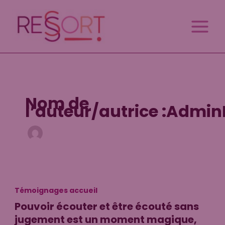
Aller
au
contenu
Nom de
l’auteur/autrice :Admi
Témoignages accueil
Pouvoir écouter et être écouté sans
jugement est un moment magique,