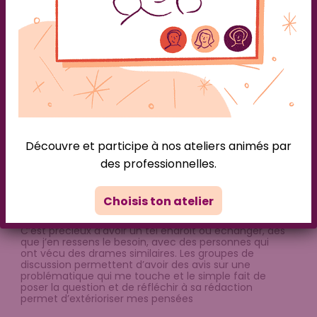
Écoute, bienveillance, respect,
similitudes, soutien
AdminBC
/
20 juin 2024
Écoute, bienveillance, respect, similitudes, soutien,
c’est ce que je trouve sur RESSORT!et en plus il y a
des ressources qui nous donnent quelques ficelles
pour avancer à notre rythme. FadilaGard
Découvre et participe à nos ateliers animés par
Témoignages accueil
des professionnelles.
RESSORT! est une très belle initiative
Choisis ton atelier
AdminBC
/
20 juin 2024
C’est précieux d’avoir un tel endroit où échanger, dès
que j’en ressens le besoin, avec des personnes qui
ont vécu des drames similaires. Les groupes de
discussion permettent d’avoir des avis sur une
problématique qui me touche et le simple fait de
poser la question et de réfléchir à sa rédaction
permet d’extérioriser mes pensées