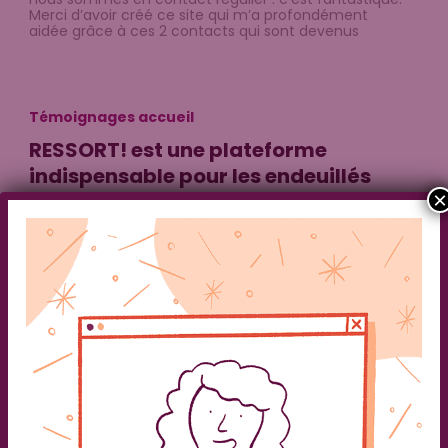
Merci d’avoir créé ce site qui m’a profondément
aidée grâce à ces 2 contacts qui sont devenus
Témoignages accueil
RESSORT! est une plateforme
indispensable pour les endeuillés
×
AdminBC
/
20 juin 2024
RESSORT!, est l’application que j’aurais aimé trouver
lorsque mon conjoint est mort. Aujourd’hui 3 ans
après, je me suis inscrite parce que je sais que les
autres abonnés sont dans la même situation que
moi. C’est libérateur de pouvoir dire ce que l’on
ressent sans avoir à réfléchir à ses mots pour ne pas
heurter
Témoignages accueil