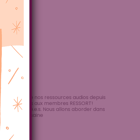
?
us avons lancé nos ressources audios depuis
ont accessibles aux membres RESSORT!
des endeuillé.e.s. Nous allons aborder dans
alimentation saine