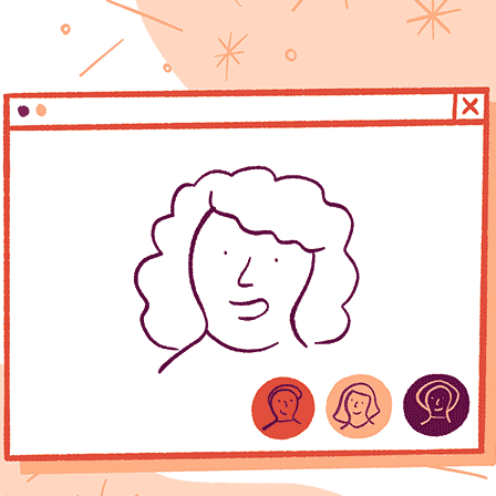
ces pratiques
nt me nourrir en cas de coup dur de la vie
e
/
24 avril 2024
ntation en période de deuil Introduction Sur RESSORT! no
s semaines! Ces ressources pratiques en cas de deuil s
ent depuis notre plateforme 100% digitale qui prend soin 
icle l’alimentation en période de deuil. L’importance d’un 