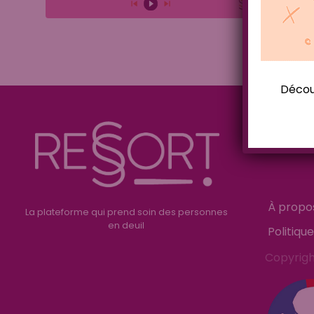
Découv
Suis 
résea
À propo
La plateforme qui prend soin des personnes
en deuil
Politiqu
Copyrigh