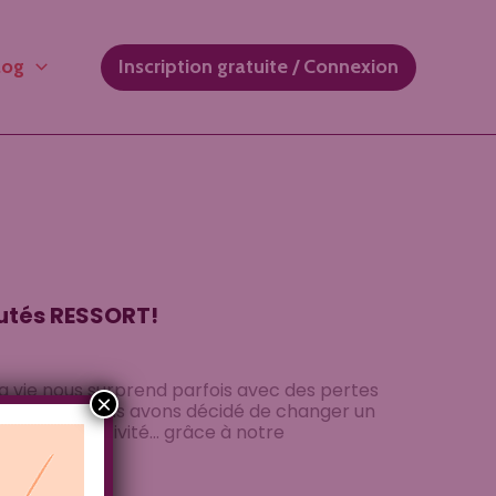
log
Inscription gratuite / Connexion
eautés RESSORT!
La vie nous surprend parfois avec des pertes
×
Sur RESSORT!, nous avons décidé de changer un
égèreté, créativité… grâce à notre