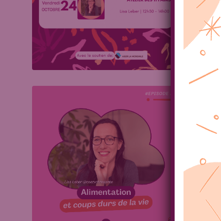
Ressour
Comme
Carolin
L’alime
quelque
uniquem
cet art