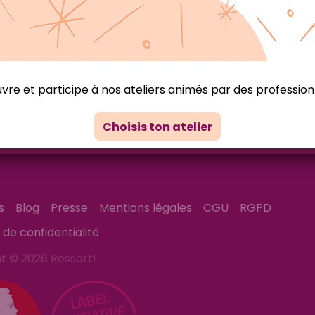
re et participe à nos ateliers animés par des profession
Choisis ton atelier
notre aventure sur les
ux sociaux
s
Blog
Presse
Mentions légales
CGU
RGPD
e de confidentialité
t © 2026 Ressort!