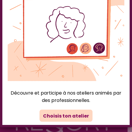
Non, la mort ce n’est pas
contagieux
Caroline
/
12 mars 2024
Alors pourquoi ne sommes-nous pas à l’aise pour
parler de la mort et du deuil ? D’accord, ça peut
rappeler de mauvais souvenirs, ça peut aussi faire
peur tout comme “l’inconnu après la mort” fait peur.
Combien de fois nous avons hésité à mentionner
nos proches décédé.e.s pour éviter ce “blanc” dans la
conversation et […]
Découvre et participe à nos ateliers animés par
des professionnelles.
Choisis ton atelier