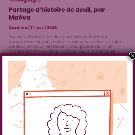
Partage d’histoire de deuil, par
Maéva
Caroline
/
14 avril 2026
Partage d’histoire de deuil, par Maéva Maéva a
accepté de répondre à nos questions sur son histoire
de deuil, et nous l’en remercions grandement! Son
histoire est émouvante. Partage-nous la tienne en
×
nous écrivant en MP sur notre compte Instagram
@ressort.eu. Place au partage d’histoire de deuil de
Maéva! 1. Quel deuil vis-tu aujourd’hui et […]