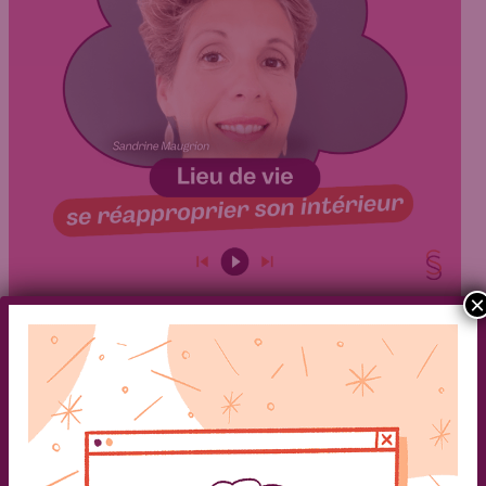
×
Articles
,
Ressources pratiques
,
Témoignages
Comment réaménager son
intérieur après le décès d’un
proche?
Caroline
/
28 mai 2024