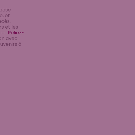
 pose
, et
écès,
 et les
ce :
Reliez-
on avec
ouvenirs à