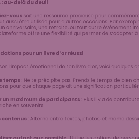
 : au-delà du deuil
iez-vous
soit une ressource précieuse pour commémore
eut aussi être utilisée pour d’autres occasions. Par exempl
n anniversaire, une retraite, ou tout autre événement i
 plateforme offre une flexibilité qui permet de s’adapter à
ions pour un livre d’or réussi
er l’impact émotionnel de ton livre d’or, voici quelques co
le temps
: Ne te précipite pas. Prends le temps de bien cho
ons pour que chaque page ait une signification particulièr
r un maximum de participants
: Plus il y a de contribute
 riche en souvenirs.
s contenus
: Alterne entre textes, photos, et même dessi
liser autant que possible
: Utilise les options de person