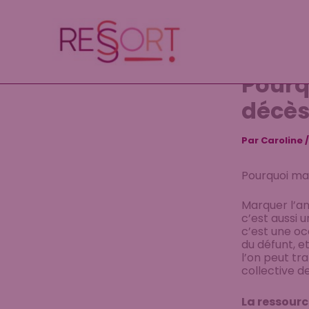
Aller
au
contenu
Pourq
décès
Par
Caroline
Pourquoi mar
Marquer l’an
c’est aussi 
c’est une oc
du défunt, 
l’on peut tr
collective d
La ressourc