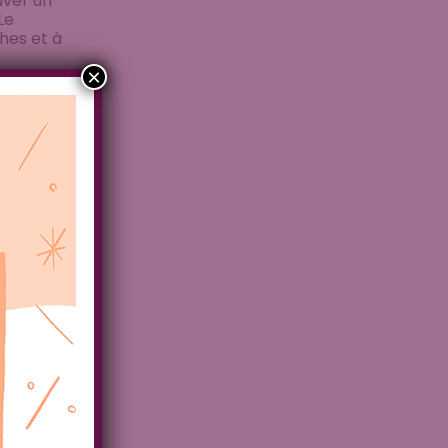
uver un
Le
hes et à
×
Même ceux
er un
e la
 et même
.
uil ?
r un moyen
 un an,
 nous a
hose de
rté