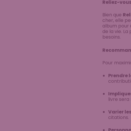
Reliez-vous
Bien que
Rel
cher, elle p
album pour u
de la vie. La
besoins.
Recommandat
Pour maximis
Prendre 
contributi
Implique
livre sera
Varier le
citations.
Personna