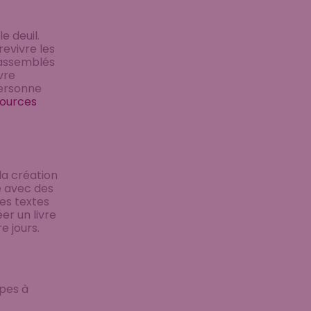
e deuil.
revivre les
rassemblés
vre
personne
sources
la création
me avec des
es textes
er un livre
e jours.
apes à