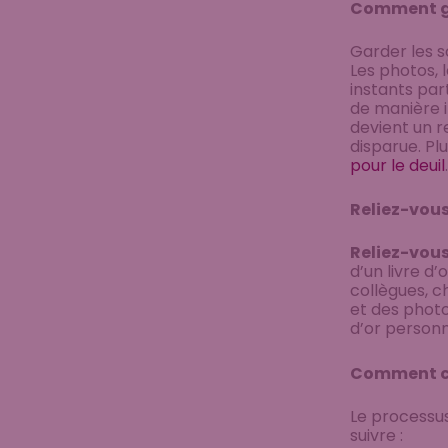
Comment ga
Garder les so
Les photos, 
instants par
de manière i
devient un r
disparue. Pl
pour le deuil
.
Reliez-vous 
Reliez-vou
d’un livre d
collègues, c
et des photo
d’or personn
Comment cré
Le processus
suivre :