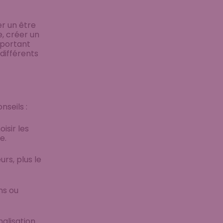
r un être
e, créer un
mportant
 différents
nseils :
isir les
e.
urs, plus le
ns ou
nalisation