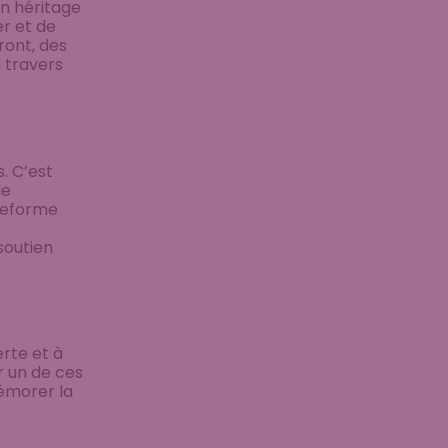
un héritage
er et de
ront, des
à travers
. C’est
de
ateforme
soutien
rte et à
r un de ces
mémorer la