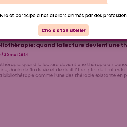
re et participe à nos ateliers animés par des profession
Choisis ton atelier
,
,
Ressources pratiques
Témoignages
bliothérapie: quand la lecture devient une t
e
/
30 mai 2024
iothérapie: quand la lecture devient une thérapie en pério
ice, doula de fin de vie et de deuil. Et en plus de tout cela
a bibliothérapie comme l’une des thérapie existante en pé