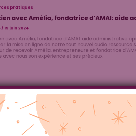
ces pratiques
tien avec Amélia, fondatrice d’AMAI: aide 
e
/
19 juin 2024
en avec Amélia, fondatrice d’AMAI: aide administrative ap
r la mise en ligne de notre tout nouvel audio ressource su
ur de recevoir Amélia, entrepreneure et fondatrice d’AMAI
 avec nous son expérience et ses précieux
,
Ressources pratiques
nésiologie : une approche holistique pour t
e
/
12 juin 2024