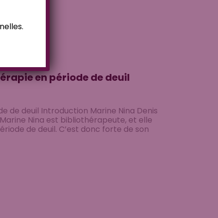
nelles.
hérapie en période de deuil
de de deuil Introduction Marine Nina Denis
, Marine Nina est bibliothérapeute, et elle
riode de deuil. C’est donc forte de son