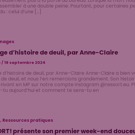
eusement pas à la porte du bureau. Lorsque la mort nous 
ssembler à une double peine. Pourtant, pour certaines pers
u : celui d’une […]
nages
ge d’histoire de deuil, par Anne-Claire
e
/
19 septembre 2024
 d’histoire de deuil, par Anne-Claire Anne-Claire a bien 
e de deuil, et nous l’en remercions grandement. Son histoi
rivant en MP sur notre compte instagram @ressort.eu. Pl
is-tu aujourd’hui et comment te sens-tu en
,
Ressources pratiques
RT! présente son premier week-end douceur