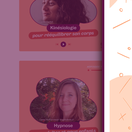
La kiné
marquée
l’impor
approch
Articles
Décou
Fann
Carolin
Découvr
ravies 
prendre
membres