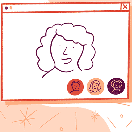
siologie : une approche holistique pour t’accompagner dans 
 par une profonde tristesse et un sentiment de perte.
tance de trouver des moyens efficaces pour t’accompagne
e holistique du bien-être, peut offrir un soutien précieux
,
,
Ressources pratiques
Témoignages
vre notre nouvelle ressource audio sur l’hyp
y
e
/
8 juin 2024
e notre nouvelle ressource audio sur l’hypnose pour le
d’annoncer la sortie de notre toute nouvelle ressource au
 soin des personnes endeuillées. Cette ressource exclusi
. Pour y accéder, il te suffit de t’inscrire