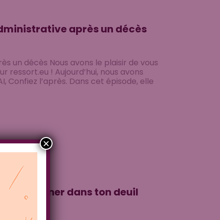
administrative après un décès
rès un décès Nous avons le plaisir de vous
r ressort.eu ! Aujourd’hui, nous avons
, Confiez l’après. Dans cet épisode, elle
×
’accompagner dans ton deuil