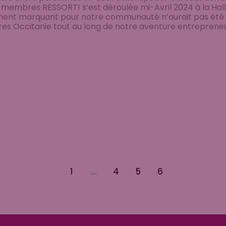
t membres RESSORT! s’est déroulée mi-Avril 2024 à la Hall
ent marquant pour notre communauté n’aurait pas été
es Occitanie tout au long de notre aventure entrepreneu
1
…
4
5
6