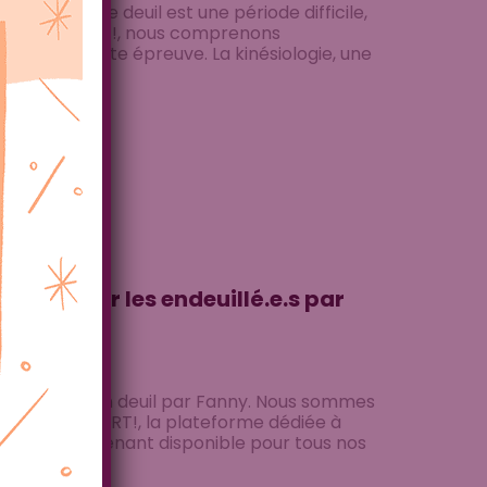
ton deuil Le deuil est une période difficile,
 Chez RESSORT!, nous comprenons
r dans cette épreuve. La kinésiologie, une
 en
nose pour les endeuillé.e.s par
s personnes en deuil par Fanny. Nous sommes
dio sur RESSORT!, la plateforme dédiée à
ve est maintenant disponible pour tous nos