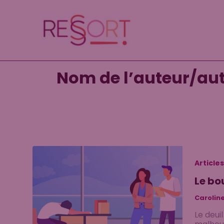
Aller
au
contenu
Nom de l’auteur/aut
Articles
Le bo
Carolin
Le deui