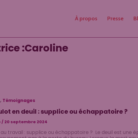
À propos
Presse
B
rice :Caroline
,
Témoignages
ulot en deuil : supplice ou échappatoire ?
e
/
20 septembre 2024
l au travail : supplice ou échappatoire ? Le deuil est une é