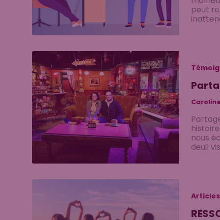
malheur
peut re
inattend
Témoig
Parta
Carolin
Partage
histoir
nous éc
deuil v
Articles
RESSO