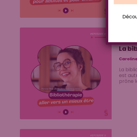
Découv
Articles
La bi
Carolin
La bibl
est autr
prône l