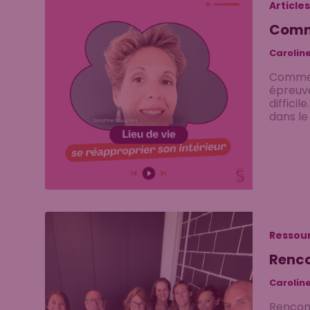
Articles
Comme
Carolin
Comment
épreuve
diffici
dans le
Ressour
Renco
Carolin
Rencont