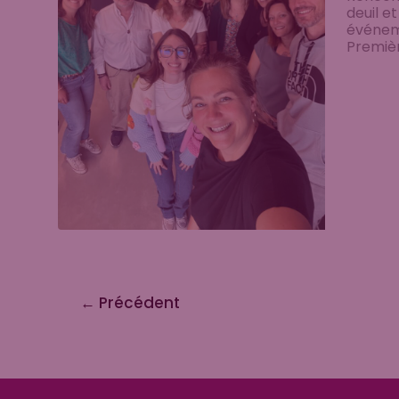
deuil e
événem
Premièr
←
Précédent