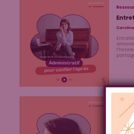
Ressour
Entre
Carolin
Entreti
annonce
l’honne
partage
Articles
La ki
Carolin