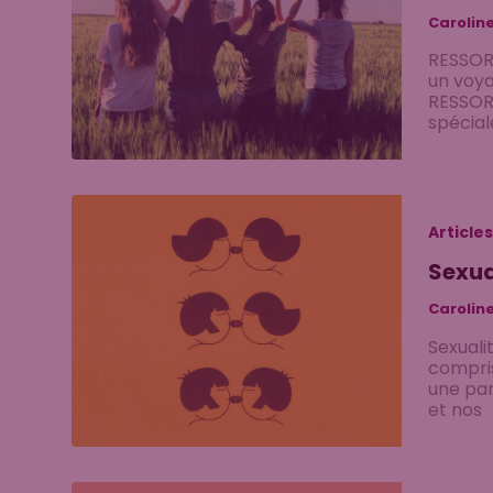
Carolin
RESSORT
un voya
RESSORT
spécia
Articles
Sexua
Carolin
Sexuali
compris
une par
et nos