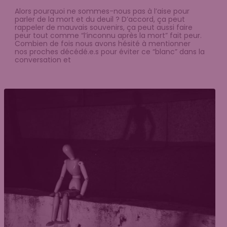
Alors pourquoi ne sommes-nous pas à l’aise pour
parler de la mort et du deuil ? D’accord, ça peut
rappeler de mauvais souvenirs, ça peut aussi faire
peur tout comme “l’inconnu après la mort” fait peur.
Combien de fois nous avons hésité à mentionner
nos proches décédé.e.s pour éviter ce “blanc” dans la
conversation et