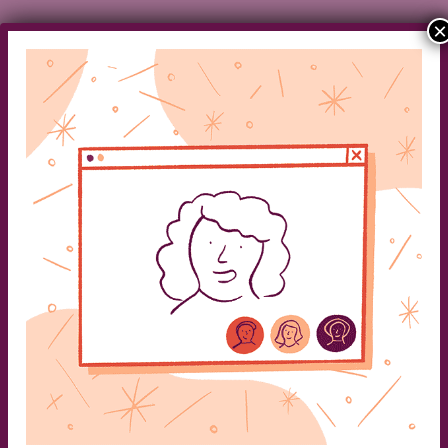
×
Articles
Quoi offrir à un proche en deuil?